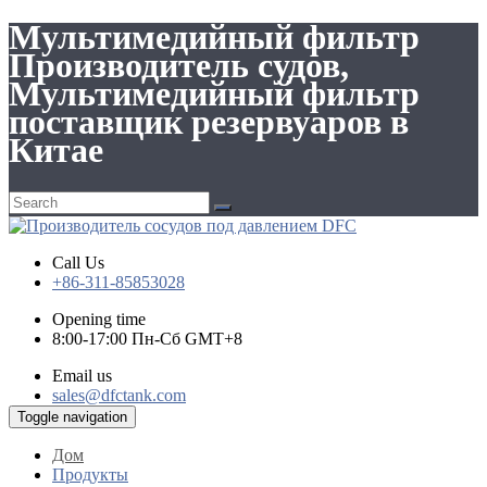
Мультимедийный фильтр
Производитель судов,
Мультимедийный фильтр
поставщик резервуаров в
Китае
Call Us
+86-311-85853028
Opening time
8:00-17:00 Пн-Сб GMT+8
Email us
sales@dfctank.com
Toggle navigation
Дом
Продукты