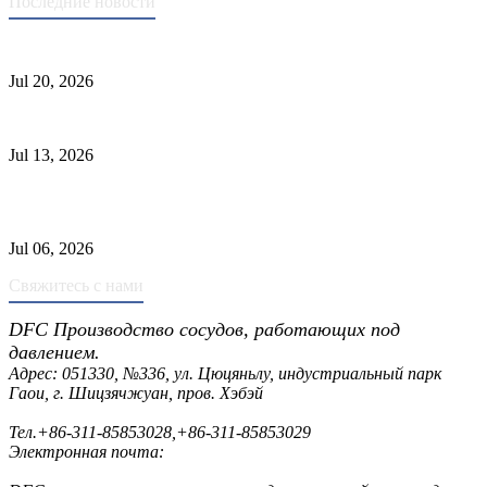
Последние новости
Стандарты ASME для производства сосудов под давлением
Jul 20, 2026
Причины отказа трубки теплообменника и выбор материала
Jul 13, 2026
Промышленные скрубберы против сепараторов: основные
различия
Jul 06, 2026
Свяжитесь с нами
DFC Производство сосудов, работающих под
давлением.
Адрес: 051330, №336, ул. Цюцяньлу, индустриальный парк
Гаои, г. Шицзячжуан, пров. Хэбэй
Тел.
+86-311-85853028
,
+86-311-85853029
Электронная почта:
sales@dfctank.com