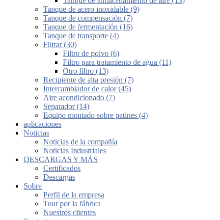
Tanque de almacenamiento de aire (13)
Tanque de acero inoxidable (9)
Tanque de compensación (7)
Tanque de fermentación (16)
Tanque de transporte (4)
Filtrar (30)
Filtro de polvo (6)
Filtro para tratamiento de agua (11)
Otro filtro (13)
Recipiente de alta presión (7)
Intercambiador de calor (45)
Aire acondicionado (7)
Separador (14)
Equipo montado sobre patines (4)
aplicaciones
Noticias
Noticias de la compañía
Noticias Industriales
DESCARGAS Y MÁS
Certificados
Descargas
Sobre
Perfil de la empresa
Tour por la fábrica
Nuestros clientes