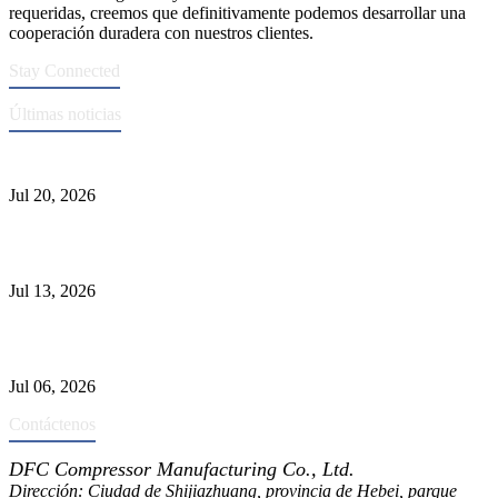
requeridas, creemos que definitivamente podemos desarrollar una
cooperación duradera con nuestros clientes.
Stay Connected
Últimas noticias
Normas ASME para la fabricación de recipientes a presión
Jul 20, 2026
Causas de falla del tubo del intercambiador de calor y selección del
Material
Jul 13, 2026
Los depuradores industriales vs. separadores: las principales
diferencias
Jul 06, 2026
Contáctenos
DFC Compressor Manufacturing Co., Ltd.
Dirección: Ciudad de Shijiazhuang, provincia de Hebei, parque