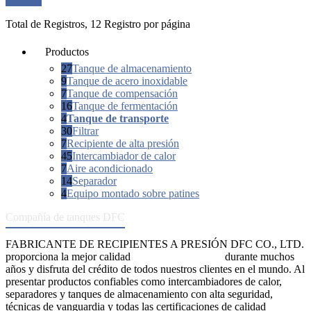
Solicitar
Total de Registros, 12 Registro por página
Productos
27
Tanque de almacenamiento
9
Tanque de acero inoxidable
7
Tanque de compensación
16
Tanque de fermentación
4
Tanque de transporte
30
Filtrar
7
Recipiente de alta presión
45
Intercambiador de calor
7
Aire acondicionado
14
Separador
4
Equipo montado sobre patines
Compañía de tanques DFC
FABRICANTE DE RECIPIENTES A PRESIÓN DFC CO., LTD.
proporciona la mejor calidad
recipientes a presión
durante muchos
años y disfruta del crédito de todos nuestros clientes en el mundo. Al
presentar productos confiables como intercambiadores de calor,
separadores y tanques de almacenamiento con alta seguridad,
técnicas de vanguardia y todas las certificaciones de calidad