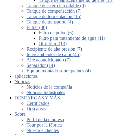
Tanque de almacenamiento de aire (13)
Tanque de acero inoxidable (9)
Tanque de compensación (7)
Tanque de fermentación (16)
Tanque de transporte (4)
Filtrar (30)
Filtro de polvo (6)
Filtro para tratamiento de agua (11)
Otro filtro (13)
Recipiente de alta presión (7)
Intercambiador de calor (45)
Aire acondicionado (7)
Separador (14)
Equipo montado sobre patines (4)
aplicaciones
Noticias
Noticias de la compañía
Noticias Industriales
DESCARGAS Y MÁS
Certificados
Descargas
Sobre
Perfil de la empresa
Tour por la fábrica
Nuestros clientes