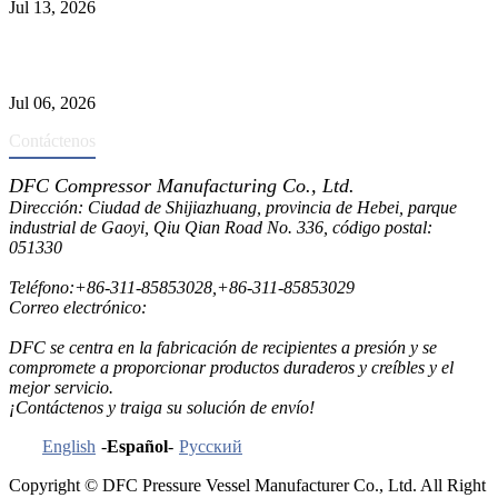
Jul 13, 2026
Los depuradores industriales vs. separadores: las principales
diferencias
Jul 06, 2026
Contáctenos
DFC Compressor Manufacturing Co., Ltd.
Dirección: Ciudad de Shijiazhuang, provincia de Hebei, parque
industrial de Gaoyi, Qiu Qian Road No. 336, código postal:
051330
Teléfono:
+86-311-85853028
,
+86-311-85853029
Correo electrónico:
sales@dfctank.com
DFC se centra en la fabricación de recipientes a presión y se
compromete a proporcionar productos duraderos y creíbles y el
mejor servicio.
¡Contáctenos y traiga su solución de envío!
English
-
Español
-
Русский
Copyright © DFC Pressure Vessel Manufacturer Co., Ltd. All Right