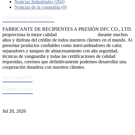
Noticias Industriales (204)
Noticias de la compañía (0)
Compañía de tanques DFC
FABRICANTE DE RECIPIENTES A PRESIÓN DFC CO., LTD.
proporciona la mejor calidad
recipientes a presión
durante muchos
años y disfruta del crédito de todos nuestros clientes en el mundo. Al
presentar productos confiables como intercambiadores de calor,
separadores y tanques de almacenamiento con alta seguridad,
técnicas de vanguardia y todas las certificaciones de calidad
requeridas, creemos que definitivamente podemos desarrollar una
cooperación duradera con nuestros clientes.
Stay Connected
Últimas noticias
Normas ASME para la fabricación de recipientes a presión
Jul 20, 2026
Causas de falla del tubo del intercambiador de calor y selección del
Material