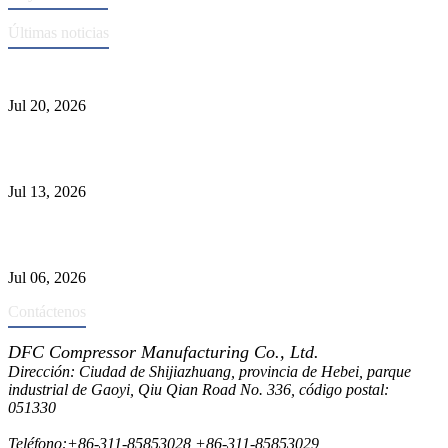
Últimas noticias
Normas ASME para la fabricación de recipientes a presión
Jul 20, 2026
Causas de falla del tubo del intercambiador de calor y selección del
Material
Jul 13, 2026
Los depuradores industriales vs. separadores: las principales
diferencias
Jul 06, 2026
Contáctenos
DFC Compressor Manufacturing Co., Ltd.
Dirección: Ciudad de Shijiazhuang, provincia de Hebei, parque
industrial de Gaoyi, Qiu Qian Road No. 336, código postal:
051330
Teléfono:
+86-311-85853028
,
+86-311-85853029