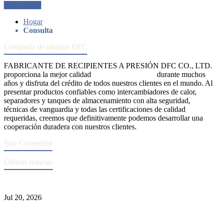
Get a Quote
Hogar
Consulta
Compañía de tanques DFC
FABRICANTE DE RECIPIENTES A PRESIÓN DFC CO., LTD.
proporciona la mejor calidad
recipientes a presión
durante muchos
años y disfruta del crédito de todos nuestros clientes en el mundo. Al
presentar productos confiables como intercambiadores de calor,
separadores y tanques de almacenamiento con alta seguridad,
técnicas de vanguardia y todas las certificaciones de calidad
requeridas, creemos que definitivamente podemos desarrollar una
cooperación duradera con nuestros clientes.
Stay Connected
Últimas noticias
Normas ASME para la fabricación de recipientes a presión
Jul 20, 2026
Causas de falla del tubo del intercambiador de calor y selección del