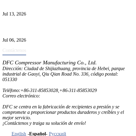
Material
Jul 13, 2026
Los depuradores industriales vs. separadores: las principales
diferencias
Jul 06, 2026
Contáctenos
DFC Compressor Manufacturing Co., Ltd.
Dirección: Ciudad de Shijiazhuang, provincia de Hebei, parque
industrial de Gaoyi, Qiu Qian Road No. 336, código postal:
051330
Teléfono:
+86-311-85853028
,
+86-311-85853029
Correo electrónico:
sales@dfctank.com
DFC se centra en la fabricación de recipientes a presión y se
compromete a proporcionar productos duraderos y creíbles y el
mejor servicio.
¡Contáctenos y traiga su solución de envío!
English
-
Español
-
Русский