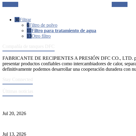
Solicitar
Solicitar
30
Filtrar
6
Filtro de polvo
11
Filtro para tratamiento de agua
13
Otro filtro
Compañía de tanques DFC
FABRICANTE DE RECIPIENTES A PRESIÓN DFC CO., LTD. propo
presentar productos confiables como intercambiadores de calor, separa
definitivamente podemos desarrollar una cooperación duradera con nue
Stay Connected
Últimas noticias
Normas ASME para la fabricación de recipientes a presión
Jul 20, 2026
Causas de falla del tubo del intercambiador de calor y selección del M
Jul 13, 2026