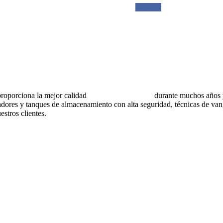
Solicitar
rciona la mejor calidad
recipientes a presión
durante muchos años y 
dores y tanques de almacenamiento con alta seguridad, técnicas de vang
stros clientes.
aterial