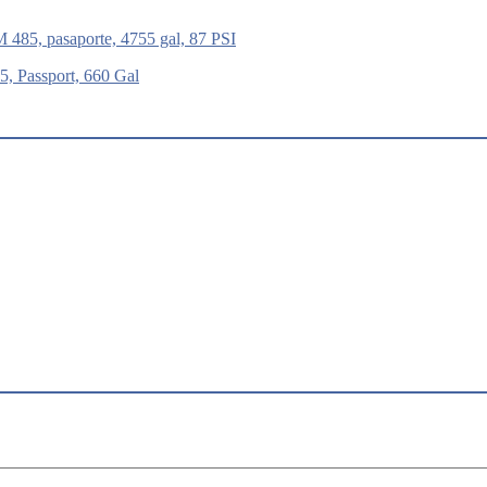
M 485, pasaporte, 4755 gal, 87 PSI
, Passport, 660 Gal