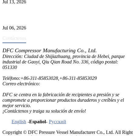
Jul 13, 2026
Los depuradores industriales vs. separadores: las principales
diferencias
Jul 06, 2026
Contáctenos
DFC Compressor Manufacturing Co., Ltd.
Dirección: Ciudad de Shijiazhuang, provincia de Hebei, parque
industrial de Gaoyi, Qiu Qian Road No. 336, código postal:
051330
Teléfono:
+86-311-85853028
,
+86-311-85853029
Correo electrónico:
sales@dfctank.com
DFC se centra en la fabricación de recipientes a presión y se
compromete a proporcionar productos duraderos y creíbles y el
mejor servicio.
¡Contáctenos y traiga su solución de envío!
English
-
Español
-
Русский
Copyright © DFC Pressure Vessel Manufacturer Co., Ltd. All Right