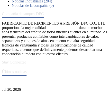
Noticias Industriales (204)
Noticias de la compañía (0)
Compañía de tanques DFC
FABRICANTE DE RECIPIENTES A PRESIÓN DFC CO., LTD.
proporciona la mejor calidad
recipientes a presión
durante muchos
años y disfruta del crédito de todos nuestros clientes en el mundo. Al
presentar productos confiables como intercambiadores de calor,
separadores y tanques de almacenamiento con alta seguridad,
técnicas de vanguardia y todas las certificaciones de calidad
requeridas, creemos que definitivamente podemos desarrollar una
cooperación duradera con nuestros clientes.
Stay Connected
Últimas noticias
Normas ASME para la fabricación de recipientes a presión
Jul 20, 2026
Causas de falla del tubo del intercambiador de calor y selección del
Material