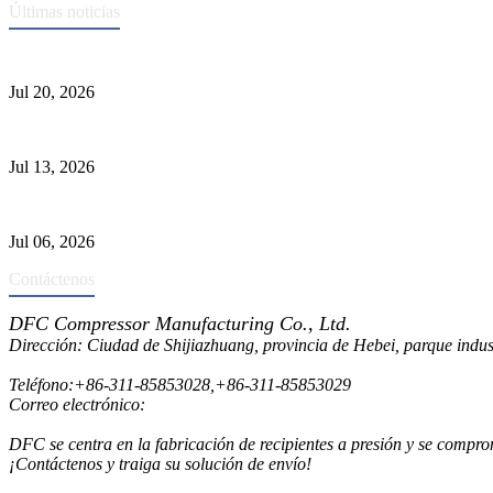
Últimas noticias
Normas ASME para la fabricación de recipientes a presión
Jul 20, 2026
Causas de falla del tubo del intercambiador de calor y selección del M
Jul 13, 2026
Los depuradores industriales vs. separadores: las principales diferenci
Jul 06, 2026
Contáctenos
DFC Compressor Manufacturing Co., Ltd.
Dirección: Ciudad de Shijiazhuang, provincia de Hebei, parque indu
Teléfono:
+86-311-85853028
,
+86-311-85853029
Correo electrónico:
sales@dfctank.com
DFC se centra en la fabricación de recipientes a presión y se compro
¡Contáctenos y traiga su solución de envío!