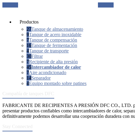
Solicitar
Solicitar
Productos
27
Tanque de almacenamiento
9
Tanque de acero inoxidable
7
Tanque de compensación
16
Tanque de fermentación
4
Tanque de transporte
30
Filtrar
7
Recipiente de alta presión
45
Intercambiador de calor
7
Aire acondicionado
14
Separador
4
Equipo montado sobre patines
Compañía de tanques DFC
FABRICANTE DE RECIPIENTES A PRESIÓN DFC CO., LTD. propo
presentar productos confiables como intercambiadores de calor, separa
definitivamente podemos desarrollar una cooperación duradera con nue
Stay Connected