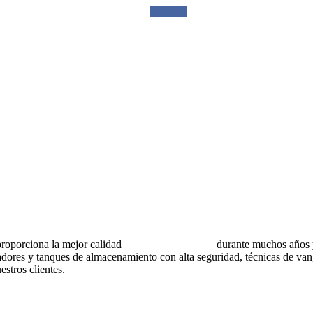
Solicitar
rciona la mejor calidad
recipientes a presión
durante muchos años y 
dores y tanques de almacenamiento con alta seguridad, técnicas de vang
stros clientes.