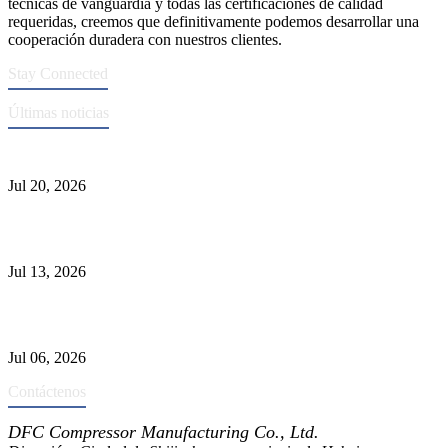
técnicas de vanguardia y todas las certificaciones de calidad
requeridas, creemos que definitivamente podemos desarrollar una
cooperación duradera con nuestros clientes.
Stay Connected
Últimas noticias
Normas ASME para la fabricación de recipientes a presión
Jul 20, 2026
Causas de falla del tubo del intercambiador de calor y selección del
Material
Jul 13, 2026
Los depuradores industriales vs. separadores: las principales
diferencias
Jul 06, 2026
Contáctenos
DFC Compressor Manufacturing Co., Ltd.