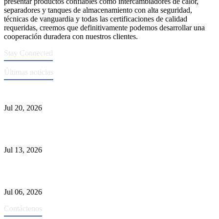
presentar productos confiables como intercambiadores de calor,
separadores y tanques de almacenamiento con alta seguridad,
técnicas de vanguardia y todas las certificaciones de calidad
requeridas, creemos que definitivamente podemos desarrollar una
cooperación duradera con nuestros clientes.
Stay Connected
Últimas noticias
Normas ASME para la fabricación de recipientes a presión
Jul 20, 2026
Causas de falla del tubo del intercambiador de calor y selección del
Material
Jul 13, 2026
Los depuradores industriales vs. separadores: las principales
diferencias
Jul 06, 2026
Contáctenos