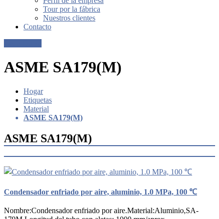
Perfil de la empresa
Tour por la fábrica
Nuestros clientes
Contacto
Get a Quote
ASME SA179(M)
Hogar
Etiquetas
Material
ASME SA179(M)
ASME SA179(M)
Condensador enfriado por aire, aluminio, 1.0 MPa, 100 ℃
Nombre:Condensador enfriado por aire.Material:Aluminio,SA-