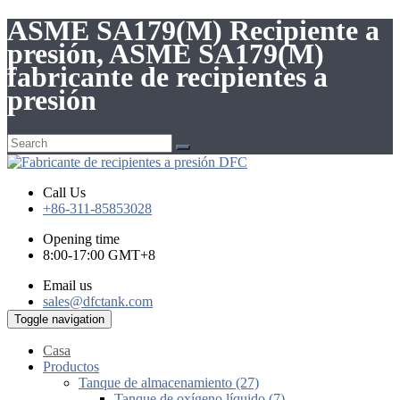
ASME SA179(M) Recipiente a
presión, ASME SA179(M)
fabricante de recipientes a
presión
Call Us
+86-311-85853028
Opening time
8:00-17:00 GMT+8
Email us
sales@dfctank.com
Toggle navigation
Casa
Productos
Tanque de almacenamiento (27)
Tanque de oxígeno líquido (7)