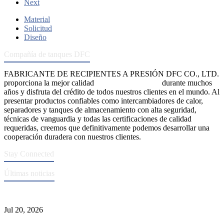
Next
Material
Solicitud
Diseño
Compañía de tanques DFC
FABRICANTE DE RECIPIENTES A PRESIÓN DFC CO., LTD.
proporciona la mejor calidad
recipientes a presión
durante muchos
años y disfruta del crédito de todos nuestros clientes en el mundo. Al
presentar productos confiables como intercambiadores de calor,
separadores y tanques de almacenamiento con alta seguridad,
técnicas de vanguardia y todas las certificaciones de calidad
requeridas, creemos que definitivamente podemos desarrollar una
cooperación duradera con nuestros clientes.
Stay Connected
Últimas noticias
Normas ASME para la fabricación de recipientes a presión
Jul 20, 2026