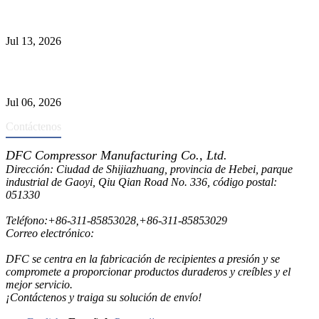
Causas de falla del tubo del intercambiador de calor y selección del
Material
Jul 13, 2026
Los depuradores industriales vs. separadores: las principales
diferencias
Jul 06, 2026
Contáctenos
DFC Compressor Manufacturing Co., Ltd.
Dirección: Ciudad de Shijiazhuang, provincia de Hebei, parque
industrial de Gaoyi, Qiu Qian Road No. 336, código postal:
051330
Teléfono:
+86-311-85853028
,
+86-311-85853029
Correo electrónico:
sales@dfctank.com
DFC se centra en la fabricación de recipientes a presión y se
compromete a proporcionar productos duraderos y creíbles y el
mejor servicio.
¡Contáctenos y traiga su solución de envío!