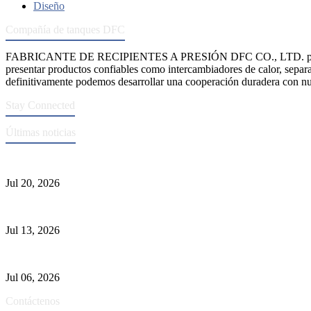
Diseño
Compañía de tanques DFC
FABRICANTE DE RECIPIENTES A PRESIÓN DFC CO., LTD. propo
presentar productos confiables como intercambiadores de calor, separa
definitivamente podemos desarrollar una cooperación duradera con nue
Stay Connected
Últimas noticias
Normas ASME para la fabricación de recipientes a presión
Jul 20, 2026
Causas de falla del tubo del intercambiador de calor y selección del M
Jul 13, 2026
Los depuradores industriales vs. separadores: las principales diferenci
Jul 06, 2026
Contáctenos