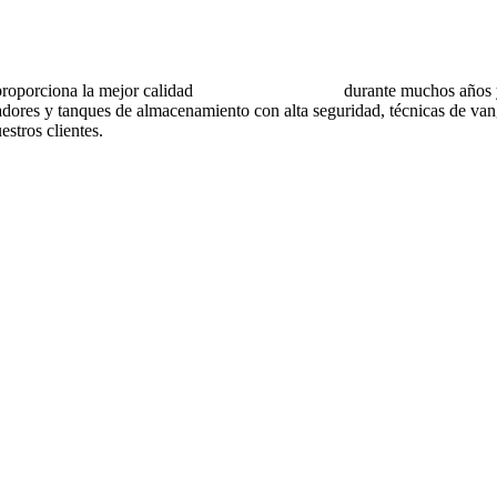
rciona la mejor calidad
recipientes a presión
durante muchos años y 
dores y tanques de almacenamiento con alta seguridad, técnicas de vang
stros clientes.
aterial
as