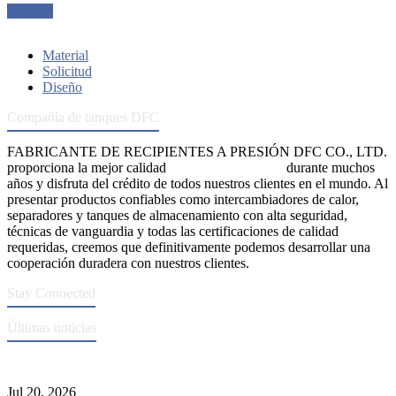
Solicitar
Material
Solicitud
Diseño
Compañía de tanques DFC
FABRICANTE DE RECIPIENTES A PRESIÓN DFC CO., LTD.
proporciona la mejor calidad
recipientes a presión
durante muchos
años y disfruta del crédito de todos nuestros clientes en el mundo. Al
presentar productos confiables como intercambiadores de calor,
separadores y tanques de almacenamiento con alta seguridad,
técnicas de vanguardia y todas las certificaciones de calidad
requeridas, creemos que definitivamente podemos desarrollar una
cooperación duradera con nuestros clientes.
Stay Connected
Últimas noticias
Normas ASME para la fabricación de recipientes a presión
Jul 20, 2026