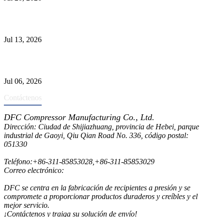
Causas de falla del tubo del intercambiador de calor y selección del
Material
Jul 13, 2026
Los depuradores industriales vs. separadores: las principales
diferencias
Jul 06, 2026
Contáctenos
DFC Compressor Manufacturing Co., Ltd.
Dirección: Ciudad de Shijiazhuang, provincia de Hebei, parque
industrial de Gaoyi, Qiu Qian Road No. 336, código postal:
051330
Teléfono:
+86-311-85853028
,
+86-311-85853029
Correo electrónico:
sales@dfctank.com
DFC se centra en la fabricación de recipientes a presión y se
compromete a proporcionar productos duraderos y creíbles y el
mejor servicio.
¡Contáctenos y traiga su solución de envío!