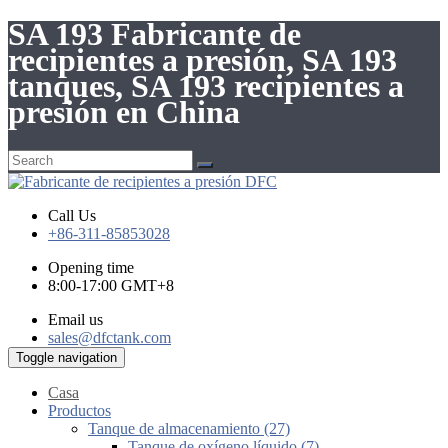
SA 193 Fabricante de
recipientes a presión, SA 193
tanques, SA 193 recipientes a
presión en China
Call Us
+86-311-85853028
Opening time
8:00-17:00 GMT+8
Email us
sales@dfctank.com
Toggle navigation
Casa
Productos
Tanque de almacenamiento (27)
Tanque de oxígeno líquido (7)