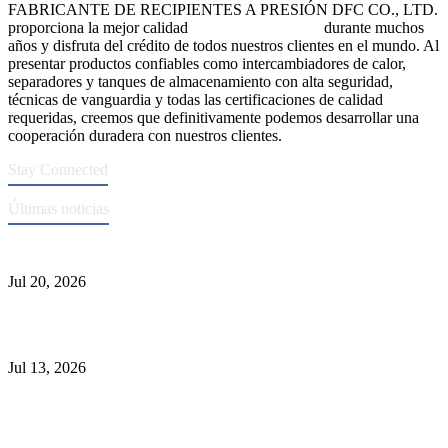
FABRICANTE DE RECIPIENTES A PRESIÓN DFC CO., LTD.
proporciona la mejor calidad
recipientes a presión
durante muchos
años y disfruta del crédito de todos nuestros clientes en el mundo. Al
presentar productos confiables como intercambiadores de calor,
separadores y tanques de almacenamiento con alta seguridad,
técnicas de vanguardia y todas las certificaciones de calidad
requeridas, creemos que definitivamente podemos desarrollar una
cooperación duradera con nuestros clientes.
Stay Connected
Últimas noticias
Normas ASME para la fabricación de recipientes a presión
Jul 20, 2026
Causas de falla del tubo del intercambiador de calor y selección del
Material
Jul 13, 2026
Los depuradores industriales vs. separadores: las principales
diferencias