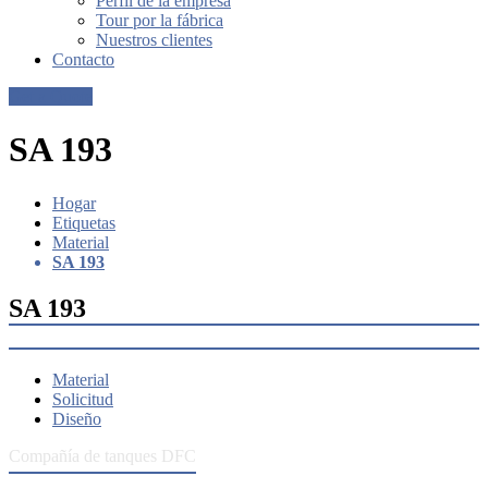
Perfil de la empresa
Tour por la fábrica
Nuestros clientes
Contacto
Get a Quote
SA 193
Hogar
Etiquetas
Material
SA 193
SA 193
Material
Solicitud
Diseño
Compañía de tanques DFC