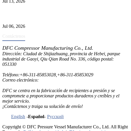
Jul 13, 2026
Los depuradores industriales vs. separadores: las principales
diferencias
Jul 06, 2026
Contáctenos
DFC Compressor Manufacturing Co., Ltd.
Dirección: Ciudad de Shijiazhuang, provincia de Hebei, parque
industrial de Gaoyi, Qiu Qian Road No. 336, código postal:
051330
Teléfono:
+86-311-85853028
,
+86-311-85853029
Correo electrónico:
sales@dfctank.com
DFC se centra en la fabricación de recipientes a presión y se
compromete a proporcionar productos duraderos y creíbles y el
mejor servicio.
¡Contáctenos y traiga su solución de envío!
English
-
Español
-
Русский
Copyright © DFC Pressure Vessel Manufacturer Co., Ltd. All Right