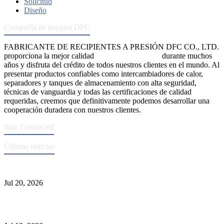
Solicitud
Diseño
Compañía de tanques DFC
FABRICANTE DE RECIPIENTES A PRESIÓN DFC CO., LTD.
proporciona la mejor calidad
recipientes a presión
durante muchos
años y disfruta del crédito de todos nuestros clientes en el mundo. Al
presentar productos confiables como intercambiadores de calor,
separadores y tanques de almacenamiento con alta seguridad,
técnicas de vanguardia y todas las certificaciones de calidad
requeridas, creemos que definitivamente podemos desarrollar una
cooperación duradera con nuestros clientes.
Stay Connected
Últimas noticias
Normas ASME para la fabricación de recipientes a presión
Jul 20, 2026
Causas de falla del tubo del intercambiador de calor y selección del
Material