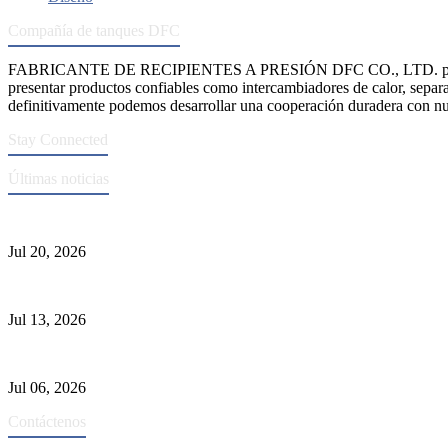
Compañía de tanques DFC
FABRICANTE DE RECIPIENTES A PRESIÓN DFC CO., LTD. propo
presentar productos confiables como intercambiadores de calor, separa
definitivamente podemos desarrollar una cooperación duradera con nue
Stay Connected
Últimas noticias
Normas ASME para la fabricación de recipientes a presión
Jul 20, 2026
Causas de falla del tubo del intercambiador de calor y selección del M
Jul 13, 2026
Los depuradores industriales vs. separadores: las principales diferenci
Jul 06, 2026
Contáctenos