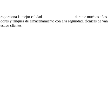
rciona la mejor calidad
recipientes a presión
durante muchos años y 
dores y tanques de almacenamiento con alta seguridad, técnicas de vang
stros clientes.
aterial
as