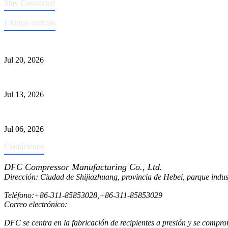
Stay Connected
Últimas noticias
Normas ASME para la fabricación de recipientes a presión
Jul 20, 2026
Causas de falla del tubo del intercambiador de calor y selección del M
Jul 13, 2026
Los depuradores industriales vs. separadores: las principales diferenci
Jul 06, 2026
Contáctenos
DFC Compressor Manufacturing Co., Ltd.
Dirección: Ciudad de Shijiazhuang, provincia de Hebei, parque indu
Teléfono:
+86-311-85853028
,
+86-311-85853029
Correo electrónico:
sales@dfctank.com
DFC se centra en la fabricación de recipientes a presión y se compro