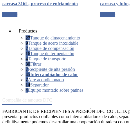
carcasa 316L, proceso de enfriamiento
carcasa y tubo
Solicitar
Solicitar
Productos
27
Tanque de almacenamiento
9
Tanque de acero inoxidable
7
Tanque de compensación
16
Tanque de fermentación
4
Tanque de transporte
30
Filtrar
7
Recipiente de alta presión
45
Intercambiador de calor
7
Aire acondicionado
14
Separador
4
Equipo montado sobre patines
Compañía de tanques DFC
FABRICANTE DE RECIPIENTES A PRESIÓN DFC CO., LTD. propo
presentar productos confiables como intercambiadores de calor, separa
definitivamente podemos desarrollar una cooperación duradera con nue