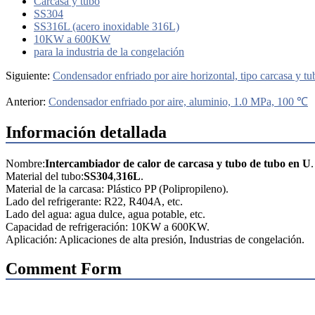
Carcasa y tubo
SS304
SS316L (acero inoxidable 316L)
10KW a 600KW
para la industria de la congelación
Siguiente:
Condensador enfriado por aire horizontal, tipo carcasa y 
Anterior:
Condensador enfriado por aire, aluminio, 1.0 MPa, 100 ℃
Información detallada
Nombre:
Intercambiador de calor de carcasa y tubo de tubo en U
.
Material del tubo:
SS304
,
316L
.
Material de la carcasa: Plástico PP (Polipropileno).
Lado del refrigerante: R22, R404A, etc.
Lado del agua: agua dulce, agua potable, etc.
Capacidad de refrigeración: 10KW a 600KW.
Aplicación: Aplicaciones de alta presión, Industrias de congelación.
Comment Form