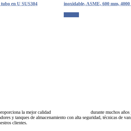
, tubo en U SUS304
inoxidable, ASME, 600 mm, 400
Solicitar
rciona la mejor calidad
recipientes a presión
durante muchos años y 
dores y tanques de almacenamiento con alta seguridad, técnicas de vang
stros clientes.