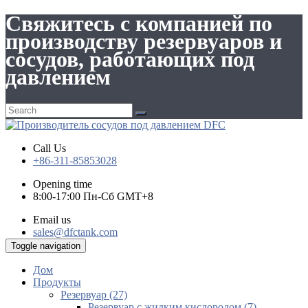
Свяжитесь с компанией по
производству резервуаров и
сосудов, работающих под
давлением
Call Us
+86-311-85853028
Opening time
8:00-17:00 Пн-Сб GMT+8
Email us
sales@dfctank.com
Toggle navigation
Дом
Продукты
Резервуар (27)
Резервуар с жидким кислородом (7)