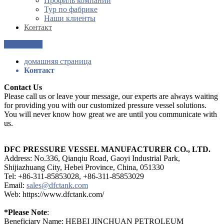
Профиль компании
Тур по фабрике
Наши клиенты
Контакт
Get a Quote
домашняя страница
Контакт
Contact Us
Please call us or leave your message, our experts are always waiting
for providing you with our customized pressure vessel solutions.
You will never know how great we are until you communicate with
us.
DFC PRESSURE VESSEL MANUFACTURER CO., LTD.
Address: No.336, Qianqiu Road, Gaoyi Industrial Park,
Shijiazhuang City, Hebei Province, China, 051330
Tel: +86-311-85853028, +86-311-85853029
Email:
sales@dfctank.com
Web: https://www.dfctank.com/
*Please Note
:
Beneficiary Name: HEBEI JINCHUAN PETROLEUM