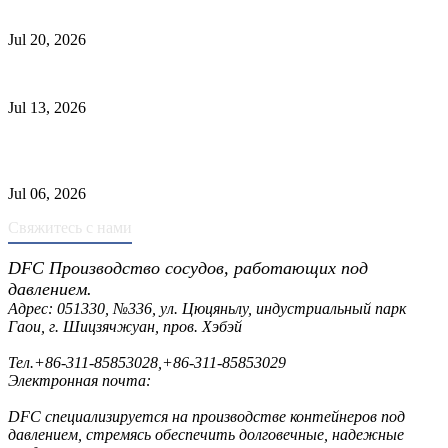
Стандарты ASME для производства сосудов под давлением
Jul 20, 2026
Причины отказа трубки теплообменника и выбор материала
Jul 13, 2026
Промышленные скрубберы против сепараторов: основные
различия
Jul 06, 2026
Свяжитесь с нами
DFC Производство сосудов, работающих под
давлением.
Адрес: 051330, №336, ул. Цюцяньлу, индустриальный парк
Гаои, г. Шицзячжуан, пров. Хэбэй
Тел.
+86-311-85853028
,
+86-311-85853029
Электронная почта:
sales@dfctank.com
DFC специализируется на производстве контейнеров под
давлением, стремясь обеспечить долговечные, надежные