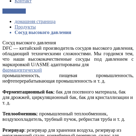
Контакт
Get a Quote
домашняя страница
Продукты
Сосуд высокого давления
Сосуд высокого давления
DFC — китайский производитель сосудов высокого давления,
обладающий техническими сложностями. Мы гордимся тем,
что наши высококачественные сосуды под давлением с
маркировкой U/ASME адаптированы для
фармацевтический
промышленность, пищевая промышленность,
нефтеперерабатывающая промышленность и т. д.
Ферментационный бак
: бак для посевного материала, бак
для дрожжей, циркуляционный бак, бак для кристаллизации и
т. д.
Теплообменник
: промышленный теплообменник,
воздухоохладитель, трубный пучок, ребристая труба и т. д.
Резервуар
: резервуар для хранения воздуха, резервуар из
нержавеющей стали, конвейерный резервуар, силос для