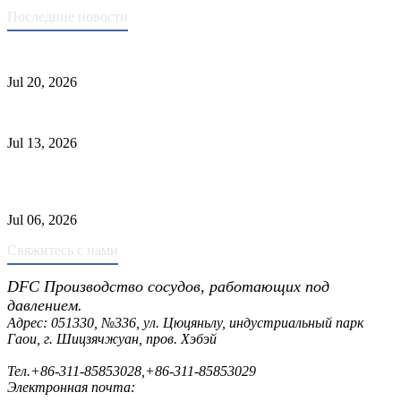
Последние новости
Стандарты ASME для производства сосудов под давлением
Jul 20, 2026
Причины отказа трубки теплообменника и выбор материала
Jul 13, 2026
Промышленные скрубберы против сепараторов: основные
различия
Jul 06, 2026
Свяжитесь с нами
DFC Производство сосудов, работающих под
давлением.
Адрес: 051330, №336, ул. Цюцяньлу, индустриальный парк
Гаои, г. Шицзячжуан, пров. Хэбэй
Тел.
+86-311-85853028
,
+86-311-85853029
Электронная почта:
sales@dfctank.com