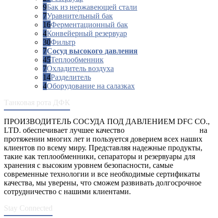
9
Бак из нержавеющей стали
7
Уравнительный бак
16
Ферментационный бак
4
Конвейерный резервуар
30
Фильтр
7
Сосуд высокого давления
45
Теплообменник
7
Охладитель воздуха
14
Разделитель
4
Оборудование на салазках
Танковая рота ДФК
ПРОИЗВОДИТЕЛЬ СОСУДА ПОД ДАВЛЕНИЕМ DFC CO.,
LTD. обеспечивает лучшее качество
сосуды под давлением
на
протяжении многих лет и пользуется доверием всех наших
клиентов по всему миру. Представляя надежные продукты,
такие как теплообменники, сепараторы и резервуары для
хранения с высоким уровнем безопасности, самые
современные технологии и все необходимые сертификаты
качества, мы уверены, что сможем развивать долгосрочное
сотрудничество с нашими клиентами.
Stay Connected