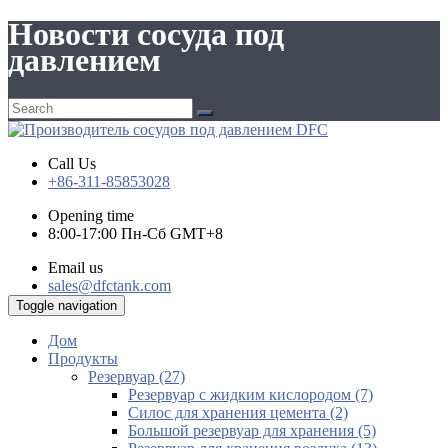
Новости сосуда под
давлением
Call Us
+86-311-85853028
Opening time
8:00-17:00 Пн-Сб GMT+8
Email us
sales@dfctank.com
Toggle navigation
Дом
Продукты
Резервуар (27)
Резервуар с жидким кислородом (7)
Силос для хранения цемента (2)
Большой резервуар для хранения (5)