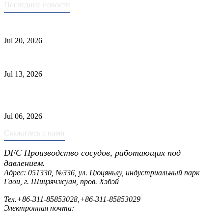
Последние новости
Стандарты ASME для производства сосудов под давлением
Jul 20, 2026
Причины отказа трубки теплообменника и выбор материала
Jul 13, 2026
Промышленные скрубберы против сепараторов: основные
различия
Jul 06, 2026
Свяжитесь с нами
DFC Производство сосудов, работающих под
давлением.
Адрес: 051330, №336, ул. Цюцяньлу, индустриальный парк
Гаои, г. Шицзячжуан, пров. Хэбэй
Тел.
+86-311-85853028
,
+86-311-85853029
Электронная почта:
sales@dfctank.com