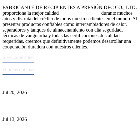
FABRICANTE DE RECIPIENTES A PRESIÓN DFC CO., LTD.
proporciona la mejor calidad
recipientes a presión
durante muchos
años y disfruta del crédito de todos nuestros clientes en el mundo. Al
presentar productos confiables como intercambiadores de calor,
separadores y tanques de almacenamiento con alta seguridad,
técnicas de vanguardia y todas las certificaciones de calidad
requeridas, creemos que definitivamente podemos desarrollar una
cooperación duradera con nuestros clientes.
Stay Connected
Últimas noticias
Normas ASME para la fabricación de recipientes a presión
Jul 20, 2026
Causas de falla del tubo del intercambiador de calor y selección del
Material
Jul 13, 2026
Los depuradores industriales vs. separadores: las principales
diferencias