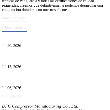
técnicas de vanguardia y todas las certificaciones de calidad
requeridas, creemos que definitivamente podemos desarrollar una
cooperación duradera con nuestros clientes.
Stay Connected
Últimas noticias
Normas ASME para la fabricación de recipientes a presión
Jul 20, 2026
Causas de falla del tubo del intercambiador de calor y selección del
Material
Jul 13, 2026
Los depuradores industriales vs. separadores: las principales
diferencias
Jul 06, 2026
Contáctenos
DFC Compressor Manufacturing Co., Ltd.