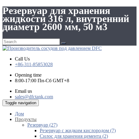
Резервуар для хранения
жидкости 316 л, внутренний
диаметр 2600 мм, 50 м3
Call Us
+86-311-85853028
Opening time
8:00-17:00 Пн-Сб GMT+8
Email us
sales@dfctank.com
Toggle navigation
Дом
Продукты
Резервуар (27)
Резервуар с жидким кислородом (7)
Силос для хранения цемента (2)