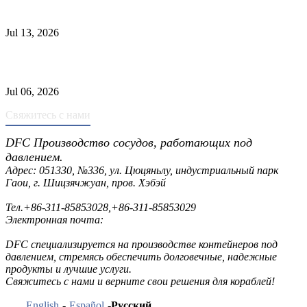
Причины отказа трубки теплообменника и выбор материала
Jul 13, 2026
Промышленные скрубберы против сепараторов: основные
различия
Jul 06, 2026
Свяжитесь с нами
DFC Производство сосудов, работающих под
давлением.
Адрес: 051330, №336, ул. Цюцяньлу, индустриальный парк
Гаои, г. Шицзячжуан, пров. Хэбэй
Тел.
+86-311-85853028
,
+86-311-85853029
Электронная почта:
sales@dfctank.com
DFC специализируется на производстве контейнеров под
давлением, стремясь обеспечить долговечные, надежные
продукты и лучшие услуги.
Свяжитесь с нами и верните свои решения для кораблей!
English
-
Español
-
Русский