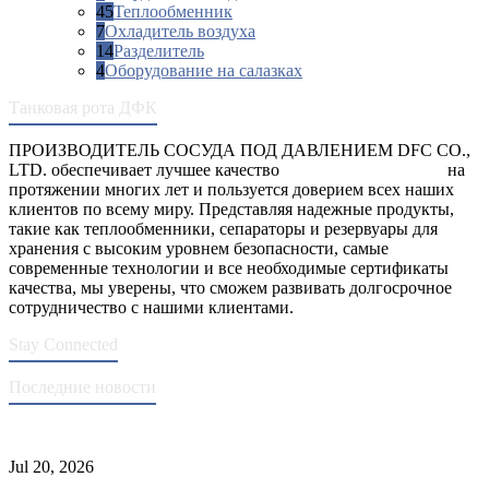
45
Теплообменник
7
Охладитель воздуха
14
Разделитель
4
Оборудование на салазках
Танковая рота ДФК
ПРОИЗВОДИТЕЛЬ СОСУДА ПОД ДАВЛЕНИЕМ DFC CO.,
LTD. обеспечивает лучшее качество
сосуды под давлением
на
протяжении многих лет и пользуется доверием всех наших
клиентов по всему миру. Представляя надежные продукты,
такие как теплообменники, сепараторы и резервуары для
хранения с высоким уровнем безопасности, самые
современные технологии и все необходимые сертификаты
качества, мы уверены, что сможем развивать долгосрочное
сотрудничество с нашими клиентами.
Stay Connected
Последние новости
Стандарты ASME для производства сосудов под давлением
Jul 20, 2026