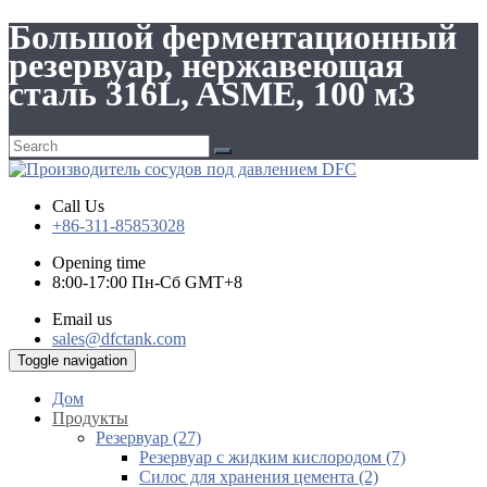
Большой ферментационный
резервуар, нержавеющая
сталь 316L, ASME, 100 м3
Call Us
+86-311-85853028
Opening time
8:00-17:00 Пн-Сб GMT+8
Email us
sales@dfctank.com
Toggle navigation
Дом
Продукты
Резервуар (27)
Резервуар с жидким кислородом (7)
Силос для хранения цемента (2)