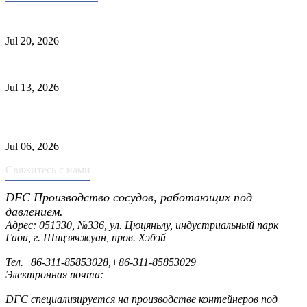
Стандарты ASME для производства сосудов под давлением
Jul 20, 2026
Причины отказа трубки теплообменника и выбор материала
Jul 13, 2026
Промышленные скрубберы против сепараторов: основные
различия
Jul 06, 2026
Свяжитесь с нами
DFC Производство сосудов, работающих под
давлением.
Адрес: 051330, №336, ул. Цюцяньлу, индустриальный парк
Гаои, г. Шицзячжуан, пров. Хэбэй
Тел.
+86-311-85853028
,
+86-311-85853029
Электронная почта:
sales@dfctank.com
DFC специализируется на производстве контейнеров под