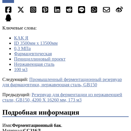
опрос
Ключевые слова:
КАК Я
ID 3500мм х 13500мм
0,3 МПа
Фармацевтическая
Пенициллиновый проект
Нержавеющая сталь
100 м3
Cледующий:
Промышленный ферментационный резервуар
для фармацевтики, нержавеющая сталь, GB150
Предыдущий:
Резервуар для ферментации из нержавеющей
стали, GB150, 4200 X 16260 мм, 173 м3
Подробная информация
Имя:
Ферментационный бак
.
Материал:
СС316Л
.