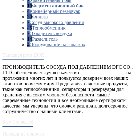
7
Уравнительный бак
16
Ферментационный бак
4
Конвейерный резервуар
30
Фильтр
7
Сосуд высокого давления
45
Теплообменник
7
Охладитель воздуха
14
Разделитель
4
Оборудование на салазках
Танковая рота ДФК
ПРОИЗВОДИТЕЛЬ СОСУДА ПОД ДАВЛЕНИЕМ DFC CO.,
LTD. обеспечивает лучшее качество
сосуды под давлением
на
протяжении многих лет и пользуется доверием всех наших
клиентов по всему миру. Представляя надежные продукты,
такие как теплообменники, сепараторы и резервуары для
хранения с высоким уровнем безопасности, самые
современные технологии и все необходимые сертификаты
качества, мы уверены, что сможем развивать долгосрочное
сотрудничество с нашими клиентами.
Stay Connected
Последние новости