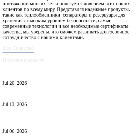
протяжении многих лет и пользуется доверием всех наших
клиентов по всему миру. Представляя надежные продукты,
такие как теплообменники, сепараторы и резервуары для
хранения с высоким уровнем безопасности, самые
современные технологии и все необходимые сертификаты
качества, мы уверены, что сможем развивать долгосрочное
сотрудничество с нашими клиентами.
Stay Connected
Последние новости
Стандарты ASME для производства сосудов под давлением
Jul 20, 2026
Причины отказа трубки теплообменника и выбор материала
Jul 13, 2026
Промышленные скрубберы против сепараторов: основные
различия
Jul 06, 2026