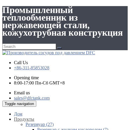
Промышленный
теплообменник из
нержавеющей стали,
кожухотрубная конструкция
Call Us
+86-311-85853028
Opening time
8:00-17:00 Пн-Сб GMT+8
Email us
sales@dfctank.com
Toggle navigation
Дом
Продукты
Резервуар (27)
Резервуар с жидким кислородом (7)