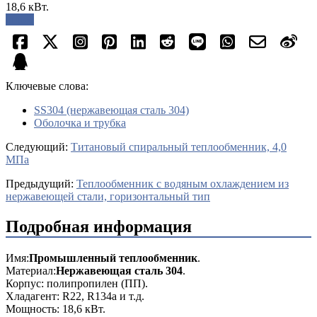
18,6 кВт.
опрос
Ключевые слова:
SS304 (нержавеющая сталь 304)
Оболочка и трубка
Cледующий:
Титановый спиральный теплообменник, 4,0
МПа
Предыдущий:
Теплообменник с водяным охлаждением из
нержавеющей стали, горизонтальный тип
Подробная информация
Имя:
Промышленный теплообменник
.
Материал:
Нержавеющая сталь 304
.
Корпус: полипропилен (ПП).
Хладагент: R22, R134a и т.д.
Мощность: 18,6 кВт.