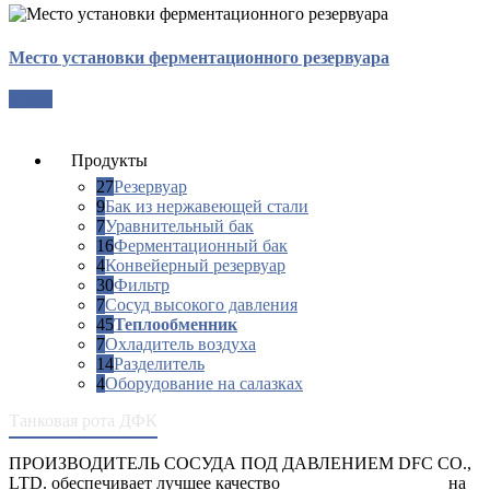
Место установки ферментационного резервуара
опрос
Продукты
27
Резервуар
9
Бак из нержавеющей стали
7
Уравнительный бак
16
Ферментационный бак
4
Конвейерный резервуар
30
Фильтр
7
Сосуд высокого давления
45
Теплообменник
7
Охладитель воздуха
14
Разделитель
4
Оборудование на салазках
Танковая рота ДФК
ПРОИЗВОДИТЕЛЬ СОСУДА ПОД ДАВЛЕНИЕМ DFC CO.,
LTD. обеспечивает лучшее качество
сосуды под давлением
на