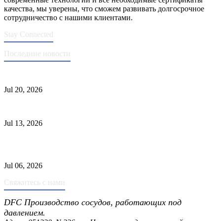
качества, мы уверены, что сможем развивать долгосрочное
сотрудничество с нашими клиентами.
Stay Connected
Последние новости
Стандарты ASME для производства сосудов под давлением
Jul 20, 2026
Причины отказа трубки теплообменника и выбор материала
Jul 13, 2026
Промышленные скрубберы против сепараторов: основные
различия
Jul 06, 2026
Свяжитесь с нами
DFC Производство сосудов, работающих под
давлением.