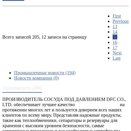
First
Previous
13
14
Всего записей 205, 12 записи на страницу
15
16
17
Next
Last
Промышленные новости (194)
Новости компании (0)
Танковая рота ДФК
ПРОИЗВОДИТЕЛЬ СОСУДА ПОД ДАВЛЕНИЕМ DFC CO.,
LTD. обеспечивает лучшее качество
сосуды под давлением
на
протяжении многих лет и пользуется доверием всех наших
клиентов по всему миру. Представляя надежные продукты,
такие как теплообменники, сепараторы и резервуары для
хранения с высоким уровнем безопасности, самые
современные технологии и все необходимые сертификаты