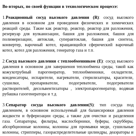
Во-вторых, по своей функции в технологическом процессе:
1.
Реакционный сосуд высокого давления (R)
: сосуд высокого
давления в основном для проведения физических и химических
реакций среды. Такие как реактор, реактор, реактор для разложения,
резервуар для вулканизации, башня для разложения, башня для
полимеризации, автоклав, суперавтоклав, башня для синтеза,
конвертер, варочный котел, вращающийся сферический варочный
котел, котел для разложения, генератор газа и т.п.
2.
Сосуд высокого давления с теплообменником (E)
: сосуд высокого
давления в основном для завершения теплообмена среды, такой как
кожухотрубный парогенератор, теплообменники, охладители,
конденсаторы, испарители, нагреватели, стерилизаторы, красители,
сушилки, пропариватели, подогреватели, подогреватели
растворителей, десольвентизаторы , электропарогенератор, водяная
рубашка газогенератора и т.д.
3.
Сепаратор сосуда высокого давления(S)
: тип сосуда под
давлением, в основном используемый для балансировки давления
жидкости и буферизации среды, а также для очистки и разделения
газа. Сепараторы, фильтры, маслосборники, буферы, скрубберы,
абсорбционные колонны, колонны для промывки меди, сушильные
колонны, стрипперы, газораспределительные цилиндры, деаэраторы и