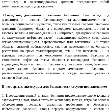
автоцистерн и железнодорожных цистерн представляют собой
мобильные сосуды под давлением.
3.
Сосуд под давлением с газовым баллоном
: Тип сосуда под
давлением, тип газового баллона
сосуд под давлением
имеет очень
большое социальное имущество, такое как газовые баллоны высокого
давления (например, баллоны с водородом, кислородом, азотом) и
газовые баллоны низкого давления (например, гражданские баллоны
со сжиженным нефтяным газом). Большинство рабочих сред также
легковоспламеняющиеся, взрывоопасные или токсичные. Он также
обладает сильной мобильностью, как при перемещении на большие
расстояния во время транспортировки, так и при перемещении на
короткие расстояния при конкретном использовании. Баллоны со
сжиженным нефтяным газом, баллоны с кислородом, баллоны с
водородом, баллоны с азотом, баллоны с углекислым газом, баллоны с
жидким хлором, баллоны с жидким аммиаком и баллоны с
растворенным ацетиленом включены в сосуды высокого давления
газового баллона.
В-четвертых, аксессуары для безопасности сосудов под давлением
1. Предохранительный клапан: функция предохранительного клапана
заключается в том, чтобы автоматически открываться, когда давление в
оборудовании превышает указанные требования, и сбрасывать
избыточное давление, чтобы вернуть оборудование в состояние