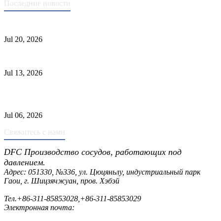
Последние новости
Стандарты ASME для производства сосудов под давлением
Jul 20, 2026
Причины отказа трубки теплообменника и выбор материала
Jul 13, 2026
Промышленные скрубберы против сепараторов: основные
различия
Jul 06, 2026
Свяжитесь с нами
DFC Производство сосудов, работающих под
давлением.
Адрес: 051330, №336, ул. Цюцяньлу, индустриальный парк
Гаои, г. Шицзячжуан, пров. Хэбэй
Тел.
+86-311-85853028
,
+86-311-85853029
Электронная почта:
sales@dfctank.com