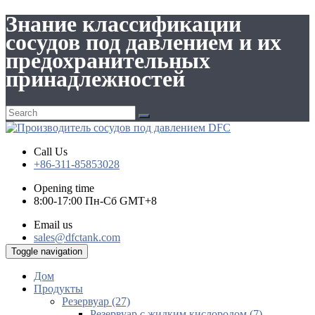
Знание классификации
сосудов под давлением и их
предохранительных
принадлежностей
Call Us
+86-311-85853028
Opening time
8:00-17:00 Пн-Сб GMT+8
Email us
sales@dfctank.com
Toggle navigation
Дом
Продукты
Резервуар (27)
Резервуар с жидким кислородом (7)