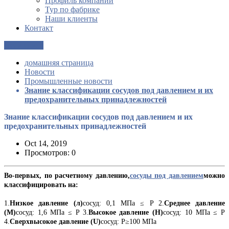
Профиль компании
Тур по фабрике
Наши клиенты
Контакт
Get a Quote
домашняя страница
Новости
Промышленные новости
Знание классификации сосудов под давлением и их
предохранительных принадлежностей
Знание классификации сосудов под давлением и их
предохранительных принадлежностей
Oct 14, 2019
Просмотров: 0
Во-первых, по расчетному давлению,
сосуды под давлением
можно
классифицировать на:
1.
Низкое давление (л)
сосуд: 0,1 МПа ≤ P 2.
Среднее давление
(М)
сосуд: 1,6 МПа ≤ P 3.
Высокое давление (H)
сосуд: 10 МПа ≤ P
4.
Сверхвысокое давление (U)
сосуд: P≥100 МПа