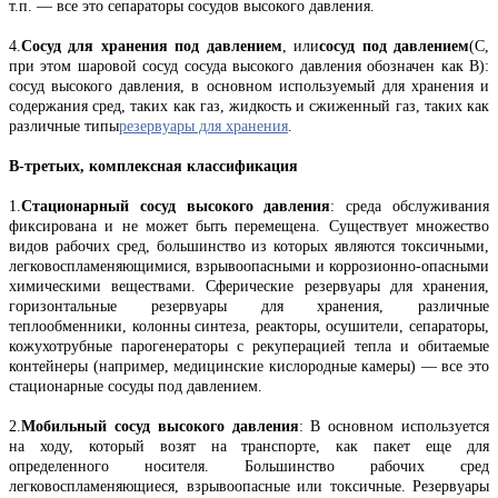
т.п. — все это сепараторы сосудов высокого давления.
4.
Сосуд для хранения под давлением
, или
сосуд под давлением
(C,
при этом шаровой сосуд сосуда высокого давления обозначен как B):
сосуд высокого давления, в основном используемый для хранения и
содержания сред, таких как газ, жидкость и сжиженный газ, таких как
различные типы
резервуары для хранения
.
В-третьих, комплексная классификация
1.
Стационарный сосуд высокого давления
: среда обслуживания
фиксирована и не может быть перемещена. Существует множество
видов рабочих сред, большинство из которых являются токсичными,
легковоспламеняющимися, взрывоопасными и коррозионно-опасными
химическими веществами. Сферические резервуары для хранения,
горизонтальные резервуары для хранения, различные
теплообменники, колонны синтеза, реакторы, осушители, сепараторы,
кожухотрубные парогенераторы с рекуперацией тепла и обитаемые
контейнеры (например, медицинские кислородные камеры) — все это
стационарные сосуды под давлением.
2.
Мобильный сосуд высокого давления
: В основном используется
на ходу, который возят на транспорте, как пакет еще для
определенного носителя. Большинство рабочих сред
легковоспламеняющиеся, взрывоопасные или токсичные. Резервуары