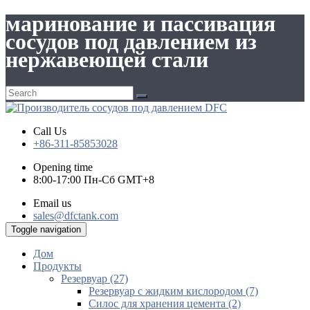
маринование и пассивация
сосудов под давлением из
нержавеющей стали
Call Us
+86-311-85853028
Opening time
8:00-17:00 Пн-Сб GMT+8
Email us
sales@dfctank.com
Toggle navigation
Дом
Продукты
Резервуар (27)
Резервуар с жидким кислородом (7)
Силос для хранения цемента (2)