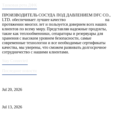
Танковая рота ДФК
ПРОИЗВОДИТЕЛЬ СОСУДА ПОД ДАВЛЕНИЕМ DFC CO.,
LTD. обеспечивает лучшее качество
сосуды под давлением
на
протяжении многих лет и пользуется доверием всех наших
клиентов по всему миру. Представляя надежные продукты,
такие как теплообменники, сепараторы и резервуары для
хранения с высоким уровнем безопасности, самые
современные технологии и все необходимые сертификаты
качества, мы уверены, что сможем развивать долгосрочное
сотрудничество с нашими клиентами.
Stay Connected
Последние новости
Стандарты ASME для производства сосудов под давлением
Jul 20, 2026
Причины отказа трубки теплообменника и выбор материала
Jul 13, 2026