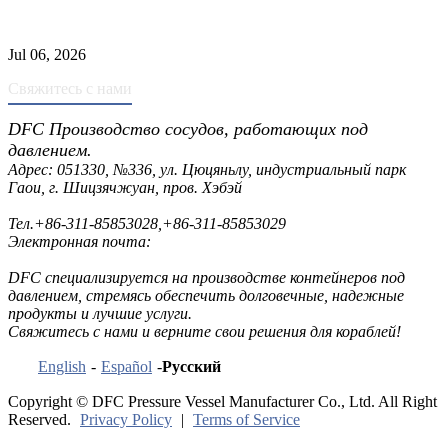
Промышленные скрубберы против сепараторов: основные
различия
Jul 06, 2026
Свяжитесь с нами
DFC Производство сосудов, работающих под
давлением.
Адрес: 051330, №336, ул. Цюцяньлу, индустриальный парк
Гаои, г. Шицзячжуан, пров. Хэбэй
Тел.
+86-311-85853028
,
+86-311-85853029
Электронная почта:
sales@dfctank.com
DFC специализируется на производстве контейнеров под
давлением, стремясь обеспечить долговечные, надежные
продукты и лучшие услуги.
Свяжитесь с нами и верните свои решения для кораблей!
English
-
Español
-
Русский
Copyright © DFC Pressure Vessel Manufacturer Co., Ltd. All Right
Reserved.
Privacy Policy
|
Terms of Service