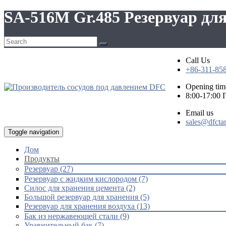
SA-516M Gr.485 Резервуар дл
Call Us
+86-311-85
Opening tim
8:00-17:00
Email us
sales@dfcta
Toggle navigation
Дом
Продукты
Резервуар (27)
Резервуар с жидким кислородом (7)
Силос для хранения цемента (2)
Большой резервуар для хранения (5)
Резервуар для хранения воздуха (13)
Бак из нержавеющей стали (9)
Уравнительный бак (7)