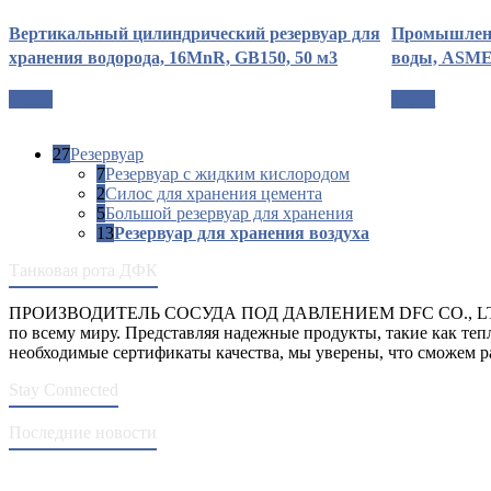
Вертикальный цилиндрический резервуар для
Промышленн
хранения водорода, 16MnR, GB150, 50 м3
воды, ASME,
опрос
опрос
27
Резервуар
7
Резервуар с жидким кислородом
2
Силос для хранения цемента
5
Большой резервуар для хранения
13
Резервуар для хранения воздуха
Танковая рота ДФК
ПРОИЗВОДИТЕЛЬ СОСУДА ПОД ДАВЛЕНИЕМ DFC CO., LTD. о
по всему миру. Представляя надежные продукты, такие как те
необходимые сертификаты качества, мы уверены, что сможем р
Stay Connected
Последние новости
Стандарты ASME для производства сосудов под давлением