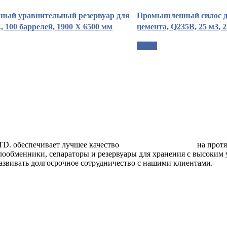
ый уравнительный резервуар для
Промышленный силос д
 100 баррелей, 1900 X 6500 мм
цемента, Q235B, 25 м3, 
опрос
беспечивает лучшее качество
сосуды под давлением
на прот
плообменники, сепараторы и резервуары для хранения с высоким
азвивать долгосрочное сотрудничество с нашими клиентами.