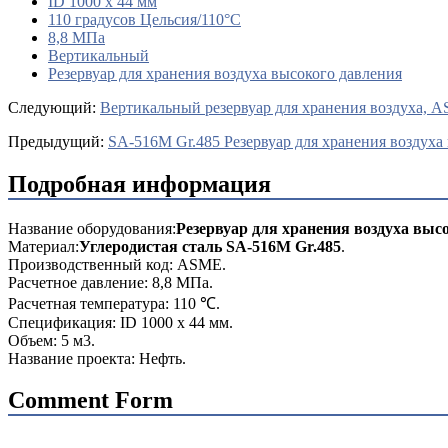
ID 1000 х 44 мм
110 градусов Цельсия/110°С
8,8 МПа
Вертикальный
Резервуар для хранения воздуха высокого давления
Cледующий:
Вертикальный резервуар для хранения воздуха, 
Предыдущий:
SA-516M Gr.485 Резервуар для хранения воздуха 
Подробная информация
Название оборудования:
Резервуар для хранения воздуха выс
Материал:
Углеродистая сталь SA-516M Gr.485
.
Производственный код: ASME.
Расчетное давление: 8,8 МПа.
Расчетная температура: 110 ℃.
Спецификация: ID 1000 х 44 мм.
Объем: 5 м3.
Название проекта: Нефть.
Comment Form