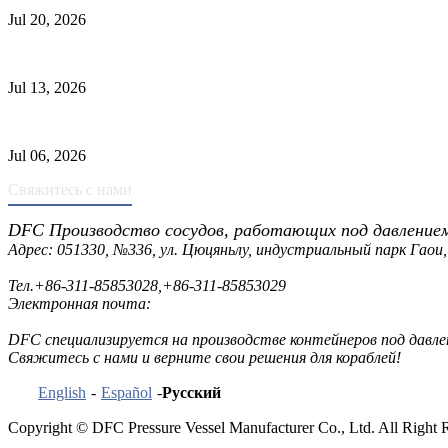
Jul 20, 2026
Причины отказа трубки теплообменника и выбор материала
Jul 13, 2026
Промышленные скрубберы против сепараторов: основные разл
Jul 06, 2026
Свяжитесь с нами
DFC Производство сосудов, работающих под давление
Адрес: 051330, №336, ул. Цюцяньлу, индустриальный парк Гаои,
Тел.
+86-311-85853028
,
+86-311-85853029
Электронная почта:
sales@dfctank.com
DFC специализируется на производстве контейнеров под давле
Свяжитесь с нами и верните свои решения для кораблей!
English
-
Español
-
Русский
Copyright © DFC Pressure Vessel Manufacturer Co., Ltd. All Right 