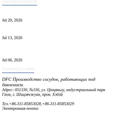
Последние новости
Стандарты ASME для производства сосудов под давлением
Jul 20, 2026
Причины отказа трубки теплообменника и выбор материала
Jul 13, 2026
Промышленные скрубберы против сепараторов: основные
различия
Jul 06, 2026
Свяжитесь с нами
DFC Производство сосудов, работающих под
давлением.
Адрес: 051330, №336, ул. Цюцяньлу, индустриальный парк
Гаои, г. Шицзячжуан, пров. Хэбэй
Тел.
+86-311-85853028
,
+86-311-85853029
Электронная почта:
sales@dfctank.com