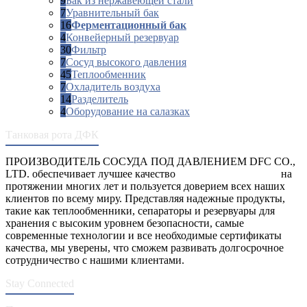
9
Бак из нержавеющей стали
7
Уравнительный бак
16
Ферментационный бак
4
Конвейерный резервуар
30
Фильтр
7
Сосуд высокого давления
45
Теплообменник
7
Охладитель воздуха
14
Разделитель
4
Оборудование на салазках
Танковая рота ДФК
ПРОИЗВОДИТЕЛЬ СОСУДА ПОД ДАВЛЕНИЕМ DFC CO.,
LTD. обеспечивает лучшее качество
сосуды под давлением
на
протяжении многих лет и пользуется доверием всех наших
клиентов по всему миру. Представляя надежные продукты,
такие как теплообменники, сепараторы и резервуары для
хранения с высоким уровнем безопасности, самые
современные технологии и все необходимые сертификаты
качества, мы уверены, что сможем развивать долгосрочное
сотрудничество с нашими клиентами.
Stay Connected