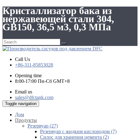
Кристаллизатор бака из
нержавеющей стали 304,
GB150, 36,5 м3, 0,3 МПа
Call Us
+86-311-85853028
Opening time
8:00-17:00 Пн-Сб GMT+8
Email us
sales@dfctank.com
Toggle navigation
Дом
Продукты
Резервуар (27)
Резервуар с жидким кислородом (7)
Силос для хранения цемента (2)