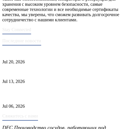
хранения с высоким уровнем безопасности, самые
современные технологии и все необходимые сертификаты
качества, мы уверены, что сможем развивать долгосрочное
сотрудничество с нашими клиентами.
Stay Connected
Последние новости
Стандарты ASME для производства сосудов под давлением
Jul 20, 2026
Причины отказа трубки теплообменника и выбор материала
Jul 13, 2026
Промышленные скрубберы против сепараторов: основные
различия
Jul 06, 2026
Свяжитесь с нами
DFC Производство сосудов, работающих под