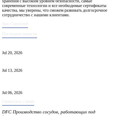
хранения с высоким уровнем безопасности, самые
современные технологии и все необходимые сертификаты
качества, мы уверены, что сможем развивать долгосрочное
сотрудничество с нашими клиентами.
Stay Connected
Последние новости
Стандарты ASME для производства сосудов под давлением
Jul 20, 2026
Причины отказа трубки теплообменника и выбор материала
Jul 13, 2026
Промышленные скрубберы против сепараторов: основные
различия
Jul 06, 2026
Свяжитесь с нами
DFC Производство сосудов, работающих под