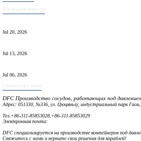
Последние новости
Стандарты ASME для производства сосудов под давлением
Jul 20, 2026
Причины отказа трубки теплообменника и выбор материала
Jul 13, 2026
Промышленные скрубберы против сепараторов: основные разл
Jul 06, 2026
Свяжитесь с нами
DFC Производство сосудов, работающих под давление
Адрес: 051330, №336, ул. Цюцяньлу, индустриальный парк Гаои,
Тел.
+86-311-85853028
,
+86-311-85853029
Электронная почта:
sales@dfctank.com
DFC специализируется на производстве контейнеров под давле
Свяжитесь с нами и верните свои решения для кораблей!