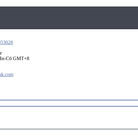
853028
e
 Пн-Сб GMT+8
nk.com