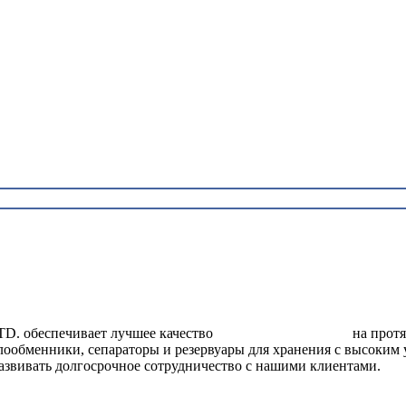
беспечивает лучшее качество
сосуды под давлением
на прот
плообменники, сепараторы и резервуары для хранения с высоким
азвивать долгосрочное сотрудничество с нашими клиентами.