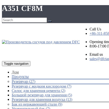
А351 CF8M
Call Us
+86-311-85
Opening tim
8:00-17:00
Email us
sales@dfcta
Toggle navigation
Дом
Продукты
Резервуар (27)
Резервуар с жидким кислородом (7)
Силос для хранения цемента (2)
Большой резервуар для хранения (5)
Резервуар для хранения воздуха (13)
Бак из нержавеющей стали (9)
Уравнительный бак (7)