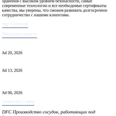
хранения с высоким уровнем безопасности, самые
современные технологии и все необходимые сертификаты
качества, мы уверены, что сможем развивать долгосрочное
сотрудничество с нашими клиентами.
Stay Connected
Последние новости
Стандарты ASME для производства сосудов под давлением
Jul 20, 2026
Причины отказа трубки теплообменника и выбор материала
Jul 13, 2026
Промышленные скрубберы против сепараторов: основные
различия
Jul 06, 2026
Свяжитесь с нами
DFC Производство сосудов, работающих под