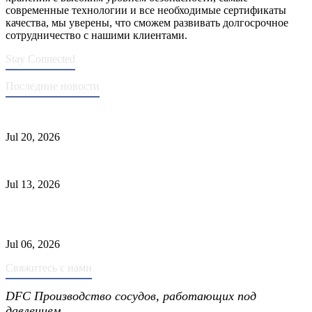
современные технологии и все необходимые сертификаты
качества, мы уверены, что сможем развивать долгосрочное
сотрудничество с нашими клиентами.
Stay Connected
Последние новости
Стандарты ASME для производства сосудов под давлением
Jul 20, 2026
Причины отказа трубки теплообменника и выбор материала
Jul 13, 2026
Промышленные скрубберы против сепараторов: основные
различия
Jul 06, 2026
Свяжитесь с нами
DFC Производство сосудов, работающих под
давлением.