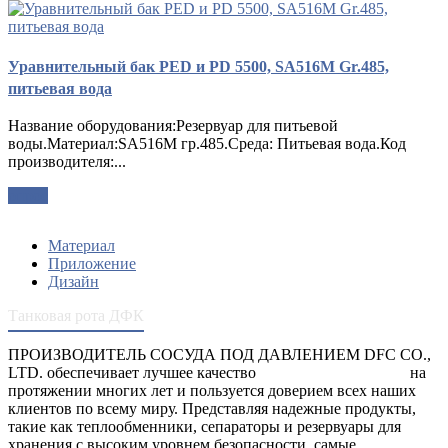
Уравнительный бак PED и PD 5500, SA516M Gr.485,
питьевая вода
Название оборудования:Резервуар для питьевой
воды.Материал:SA516M гр.485.Среда: Питьевая вода.Код
производителя:...
опрос
Материал
Приложение
Дизайн
Танковая рота ДФК
ПРОИЗВОДИТЕЛЬ СОСУДА ПОД ДАВЛЕНИЕМ DFC CO.,
LTD. обеспечивает лучшее качество
сосуды под давлением
на
протяжении многих лет и пользуется доверием всех наших
клиентов по всему миру. Представляя надежные продукты,
такие как теплообменники, сепараторы и резервуары для
хранения с высоким уровнем безопасности, самые