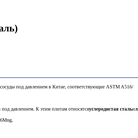
аль)
 сосуды под давлением в Китае, соответствующие ASTM A516/
 под давлением. К этим плитам относятся
углеродистая сталь
и
л
16Mng,