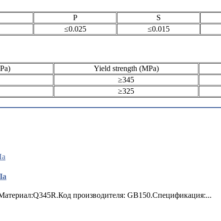
P
S
≤0.025
≤0.015
MPa)
Yield strength (MPa)
≥345
≥325
Па
атериал:Q345R.Код производителя: GB150.Спецификация:...