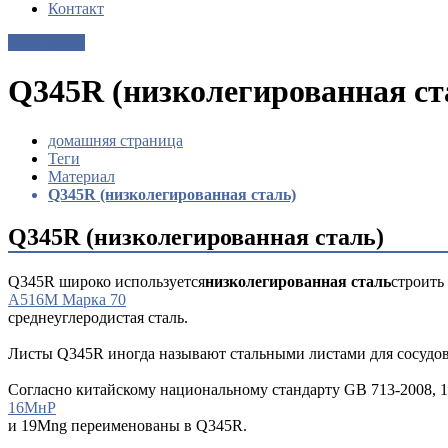
Контакт
Get a Quote
Q345R (низколегированная ст
домашняя страница
Теги
Материал
Q345R (низколегированная сталь)
Q345R (низколегированная сталь)
Q345R широко используется
низколегированная сталь
строить
А516М Марка 70
среднеуглеродистая сталь.
Листы Q345R иногда называют стальными листами для сосудов
Согласно китайскому национальному стандарту GB 713-2008, 
16МнР
и 19Mng переименованы в Q345R.