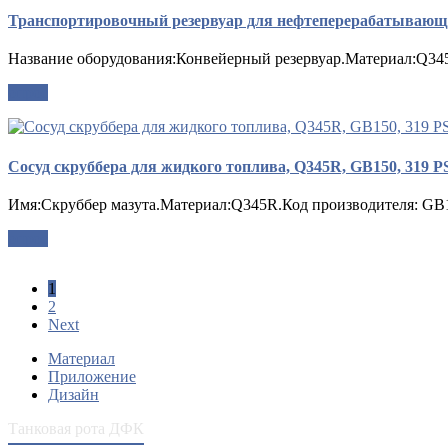
Транспортировочный резервуар для нефтеперерабатывающег
Название оборудования:Конвейерный резервуар.Материал:Q34
опрос
Сосуд скруббера для жидкого топлива, Q345R, GB150, 319 PS
Имя:Скруббер мазута.Материал:Q345R.Код производителя: GB1
опрос
1
2
Next
Материал
Приложение
Дизайн
Танковая рота ДФК