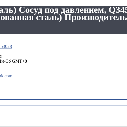
аль) Сосуд под давлением, Q34
ованная сталь) Производитель
853028
e
 Пн-Сб GMT+8
nk.com