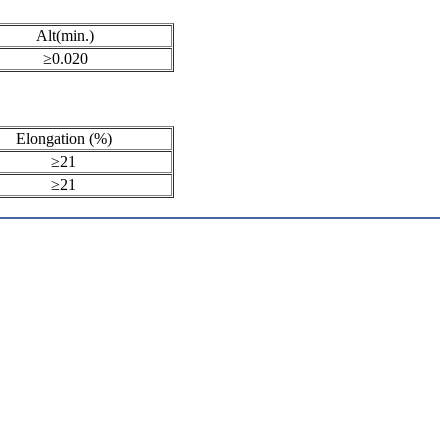
Alt(min.)
≥0.020
Elongation (%)
≥21
≥21