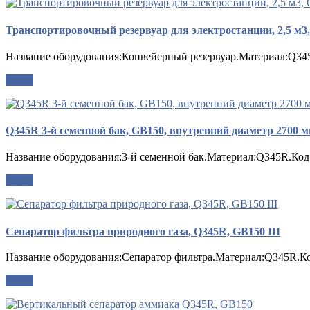
Транспортировочный резервуар для электростанции, 2,5 м3
Название оборудования:Конвейерный резервуар.Материал:Q34
опрос
Q345R 3-й семенной бак, GB150, внутренний диаметр 2700 
Название оборудования:3-й семенной бак.Материал:Q345R.Код
опрос
Сепаратор фильтра природного газа, Q345R, GB150 III
Название оборудования:Сепаратор фильтра.Материал:Q345R.Код
опрос