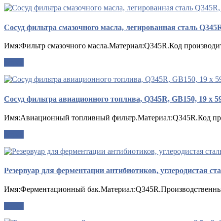
Сосуд фильтра смазочного масла, легированная сталь Q345R
Имя:Фильтр смазочного масла.Материал:Q345R.Код производите
опрос
Сосуд фильтра авиационного топлива, Q345R, GB150, 19 x 5
Имя:Авиационный топливный фильтр.Материал:Q345R.Код прои
опрос
Резервуар для ферментации антибиотиков, углеродистая ста
Имя:Ферментационный бак.Материал:Q345R.Производственный
опрос