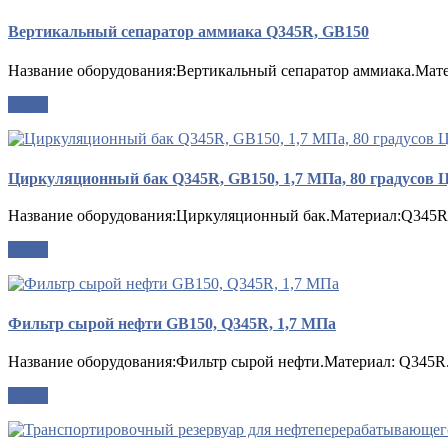
Вертикальный сепаратор аммиака Q345R, GB150
Название оборудования:Вертикальный сепаратор аммиака.Мате
опрос
Циркуляционный бак Q345R, GB150, 1,7 МПа, 80 градусов 
Название оборудования:Циркуляционный бак.Материал:Q345R.К
опрос
Фильтр сырой нефти GB150, Q345R, 1,7 МПа
Название оборудования:Фильтр сырой нефти.Материал: Q345R.
опрос