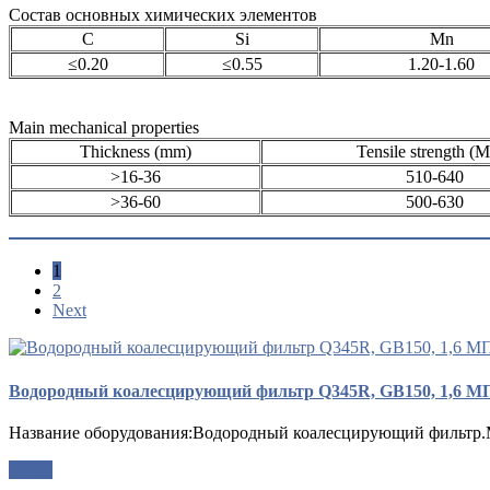
Состав основных химических элементов
C
Si
Mn
≤0.20
≤0.55
1.20-1.60
Main mechanical properties
Thickness (mm)
Tensile strength (
>16-36
510-640
>36-60
500-630
1
2
Next
Водородный коалесцирующий фильтр Q345R, GB150, 1,6 М
Название оборудования:Водородный коалесцирующий фильтр.М
опрос