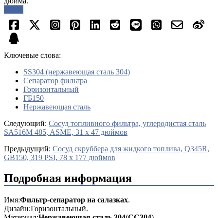
дюйма.
опрос
Ключевые слова:
SS304 (нержавеющая сталь 304)
Сепаратор фильтра
Горизонтальный
ГБ150
Нержавеющая сталь
Cледующий:
Сосуд топливного фильтра, углеродистая сталь
SA516M 485, ASME, 31 x 47 дюймов
Предыдущий:
Сосуд скруббера для жидкого топлива, Q345R,
GB150, 319 PSI, 78 x 177 дюймов
Подробная информация
Имя:
Фильтр-сепаратор на салазках
.
Дизайн:
Горизонтальный.
Материал:
Нержавеющая сталь 304
(
СС304
).