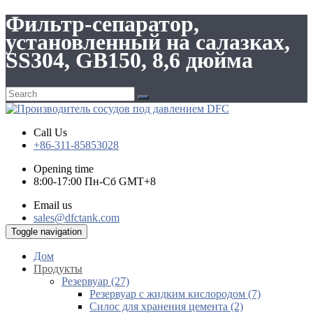
Фильтр-сепаратор,
установленный на салазках,
SS304, GB150, 8,6 дюйма
Call Us
+86-311-85853028
Opening time
8:00-17:00 Пн-Сб GMT+8
Email us
sales@dfctank.com
Toggle navigation
Дом
Продукты
Резервуар (27)
Резервуар с жидким кислородом (7)
Силос для хранения цемента (2)