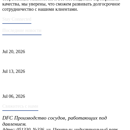
качества, мы уверены, что сможем развивать долгосрочное
сотрудничество с нашими клиентами.
Stay Connected
Последние новости
Стандарты ASME для производства сосудов под давлением
Jul 20, 2026
Причины отказа трубки теплообменника и выбор материала
Jul 13, 2026
Промышленные скрубберы против сепараторов: основные
различия
Jul 06, 2026
Свяжитесь с нами
DFC Производство сосудов, работающих под
давлением.
Адрес: 051330, №336, ул. Цюцяньлу, индустриальный парк